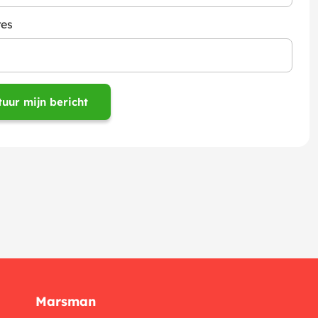
res
Marsman