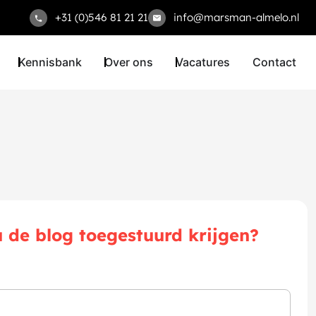
+31 (0)546 81 21 21
info@marsman-almelo.nl
Kennisbank
Over ons
Vacatures
Contact
u de blog toegestuurd krijgen?