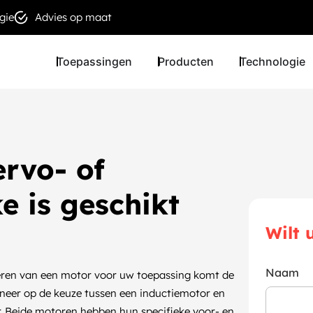
gie
Advies op maat
Toepassingen
Producten
Technologie
rvo- of
e is geschikt
Wilt 
Naam
ceren van een motor voor uw toepassing komt de
 neer op de keuze tussen een inductiemotor en
. Beide motoren hebben hun specifieke voor- en