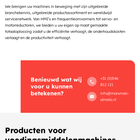
We brengen uw machines in beweging met zijn uitgebreide
branchekennis, uitgebreide productassortiment en wereldwijd
servicenetwerk. Van HMI’s en frequentieomvormers tot servo- en
motorreductoren, we bieden u uw eigen op maat gemaakte
totaaloplossing zodat u de efficiëntie verhoogt, de onderhoudskosten
verlaagt en de productiviteit verhoogt.
Benieuwd wat wij
+31 (0)546
812 121
voor u kunnen
betekenen?
info@marsman-
almelo.nl
Producten voor
voedingsmiddelenmachines