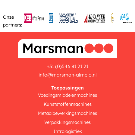
Onze
partners:
+31 (0)546 81 21 21
info@marsman-almelo.nl
Toepassingen
Voedingsmiddelenmachines
Kunststoffenmachines
Metaalbewerkingsmachines
Verpakkingsmachines
Intralogistiek