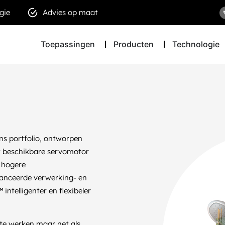
gie
Advies op maat
Toepassingen
Producten
Technologie
ons portfolio, ontworpen
t beschikbare servomotor
 hogere
anceerde verwerking- en
ntelligenter en flexibeler
te werken maar net als