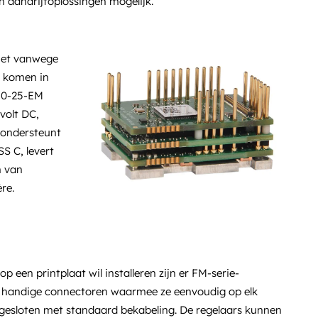
 aandrijfoplossingen mogelijk.
iet vanwege
n komen in
060-25-EM
volt DC,
 ondersteunt
S C, levert
m van
re.
p een printplaat wil installeren zijn er FM-serie-
n handige connectoren waarmee ze eenvoudig op elk
esloten met standaard bekabeling. De regelaars kunnen