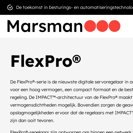
De toekomst in besturings- en automatiseringstechnolo
FlexPro®
De FlexPro®-serie is de nieuwste digitale servoregelaar in 
voor een hoog vermogen, een compact formaat en de bes
regeling. De IMPACT™-architectuur van de FlexPro® maakt
vermogensdichtheden mogelijk. Bovendien zorgen de geav
opslagmogelijkheden ervoor dat de regelaars met IMPACT™ i
zijn dan ooit tevoren.
FlexPro®-regelaars zijn ontworpen om binnen een netwerk 