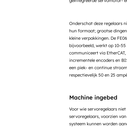
geïntegreerde servomotor- en
Onderschat deze regelaars n
hun formaat; grootse dinge
kleine verpakkingen. De FE
bijvoorbeeld, werkt op 10-55 
communiceert via EtherCAT,
incrementele encoders en BIS
een piek- en continue stroo
respectievelijk 50 en 25 ampè
Machine ingebed
Voor wie servoregelaars niet o
servoregelaars, voorzien va
systeem kunnen worden aang