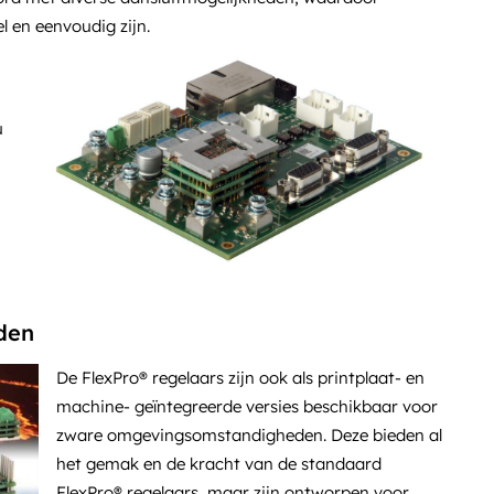
el en eenvoudig zijn.
u
den
De FlexPro® regelaars zijn ook als printplaat- en
machine- geïntegreerde versies beschikbaar voor
zware omgevingsomstandigheden. Deze bieden al
het gemak en de kracht van de standaard
FlexPro® regelaars, maar zijn ontworpen voor