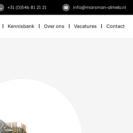
+31 (0)546 81 21 21
info@marsman-almelo.nl
Kennisbank
Over ons
Vacatures
Contact