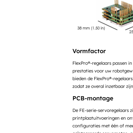
Vormfactor
FlexPro®-regelaars passen i
prestaties voor uw robotgewr
bieden de FlexPro®-regelaars
zodat ze overal inzetbaar zijn
PCB-montage
De FE-serie-servoregelaars zi
printplaatuitvoeringen en o
configuraties met één of me