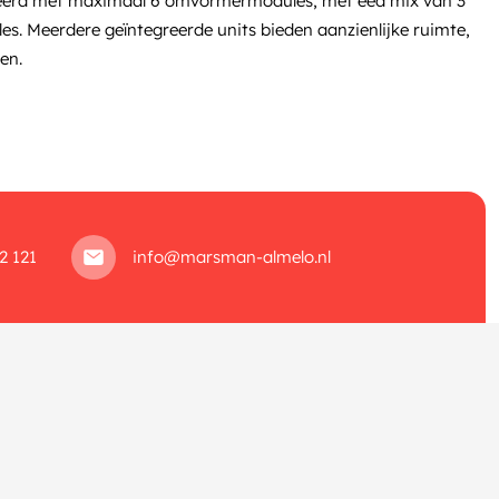
eerd met maximaal 6 omvormermodules, met eed mix van 3
s. Meerdere geïntegreerde units bieden aanzienlijke ruimte,
en.
2 121
info@marsman-almelo.nl