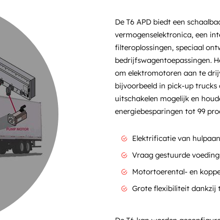
De T6 APD biedt een schaalba
vermogenselektronica, een int
filteroplossingen, speciaal on
bedrijfswagentoepassingen. H
om elektromotoren aan te dri
bijvoorbeeld in pick-up trucks 
uitschakelen mogelijk en hou
energiebesparingen tot 99 pro
Elektrificatie van hulpaa
Vraag gestuurde voedings
Motortoerental- en koppe
Grote flexibiliteit dankzi