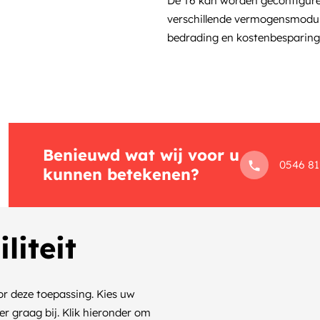
De T6 kan worden geconfigur
verschillende vermogensmodule
bedrading en kostenbesparing
Benieuwd wat wij voor u
0546 81
kunnen betekenen?
liteit
or deze toepassing. Kies uw
er graag bij. Klik hieronder om