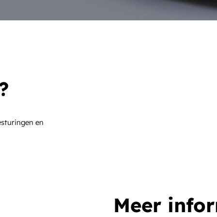
?
esturingen en
Meer info