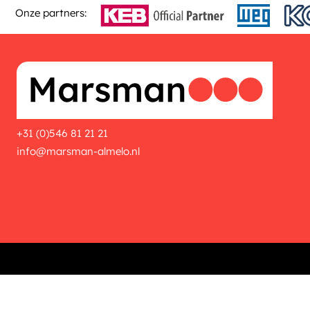
Onze partners:
+31 (0)546 81 21 21
info@marsman-almelo.nl