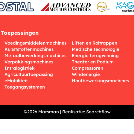
Toepassingen
Voedingsmiddelenmachines
Liften en Roltrappen
Kunststoffenmachines
Medische technologie
Metaalbewerkingsmachines
Energie terugwinning
Verpakkingsmachines
Theater en Podium
Intralogistiek
Compressoren
Agricultuurtoepassing
Windenergie
eMobiliteit
Houtbewerkingsmachines
Toegangsystemen
©2026 Marsman | Realisatie:
Searchflow