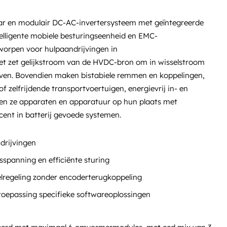
ar en modulair DC-AC-invertersysteem met geïntegreerde
elligente mobiele besturingseenheid en EMC-
tworpen voor hulpaandrijvingen in
et zet gelijkstroom van de HVDC-bron om in wisselstroom
jven. Bovendien maken bistabiele remmen en koppelingen,
of zelfrijdende transportvoertuigen, energievrij in- en
den ze apparaten en apparatuur op hun plaats met
cent in batterij gevoede systemen.
ndrijvingen
spanning en efficiënte sturing
lregeling zonder encoderterugkoppeling
j toepassing specifieke softwareoplossingen