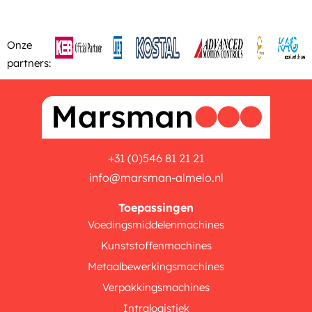
Onze
partners:
+31 (0)546 81 21 21
info@marsman-almelo.nl
Toepassingen
Voedingsmiddelenmachines
Kunststoffenmachines
Metaalbewerkingsmachines
Verpakkingsmachines
Intralogistiek