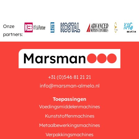
Onze
partners:
+31 (0)546 81 21 21
info@marsman-almelo.nl
Toepassingen
Voedingsmiddelenmachines
Kunststoffenmachines
Metaalbewerkingsmachines
Verpakkingsmachines