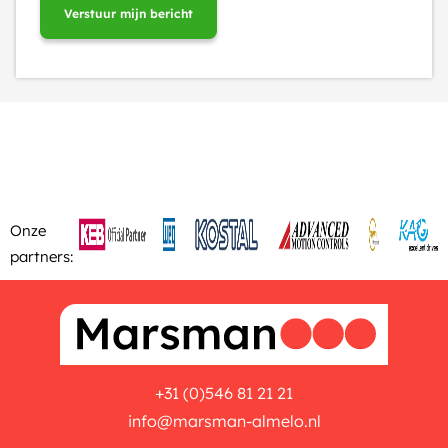
Onze
partners:
+31 (0)546 81 21 21
info@marsman-almelo.nl