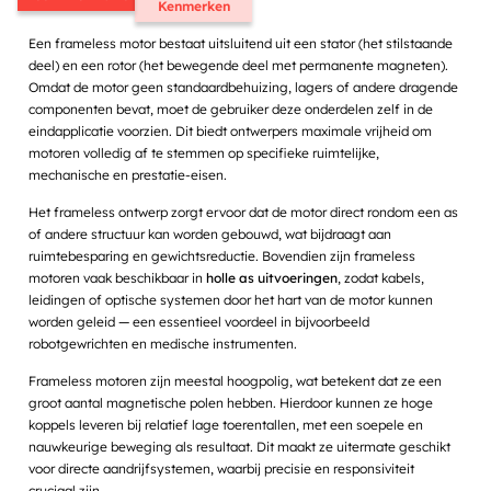
Kenmerken
Een frameless motor bestaat uitsluitend uit een stator (het stilstaande
deel) en een rotor (het bewegende deel met permanente magneten).
Omdat de motor geen standaardbehuizing, lagers of andere dragende
componenten bevat, moet de gebruiker deze onderdelen zelf in de
eindapplicatie voorzien. Dit biedt ontwerpers maximale vrijheid om
motoren volledig af te stemmen op specifieke ruimtelijke,
mechanische en prestatie-eisen.
Het frameless ontwerp zorgt ervoor dat de motor direct rondom een as
of andere structuur kan worden gebouwd, wat bijdraagt aan
ruimtebesparing en gewichtsreductie. Bovendien zijn frameless
motoren vaak beschikbaar in
holle as uitvoeringen
, zodat kabels,
leidingen of optische systemen door het hart van de motor kunnen
worden geleid — een essentieel voordeel in bijvoorbeeld
robotgewrichten en medische instrumenten.
Frameless motoren zijn meestal hoogpolig, wat betekent dat ze een
groot aantal magnetische polen hebben. Hierdoor kunnen ze hoge
koppels leveren bij relatief lage toerentallen, met een soepele en
nauwkeurige beweging als resultaat. Dit maakt ze uitermate geschikt
voor directe aandrijfsystemen, waarbij precisie en responsiviteit
cruciaal zijn.